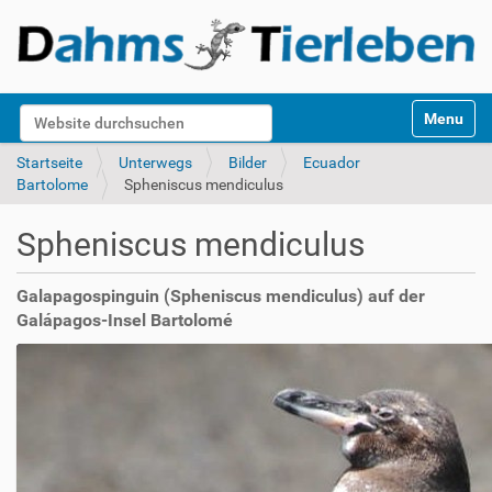
S
Website durchsuchen
Toggle na
e
k
Erweiterte Suche…
Startseite
Unterwegs
Bilder
Ecuador
t
Bartolome
Spheniscus mendiculus
i
o
Spheniscus mendiculus
n
e
n
Galapagospinguin (Spheniscus mendiculus) auf der
Galápagos-Insel Bartolomé