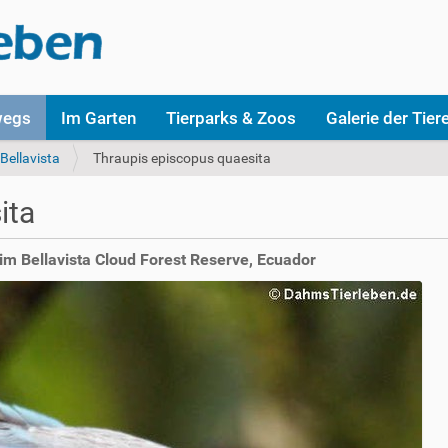
wegs
Im Garten
Tierparks & Zoos
Galerie der Tier
Bellavista
Thraupis episcopus quaesita
ita
im Bellavista Cloud Forest Reserve, Ecuador