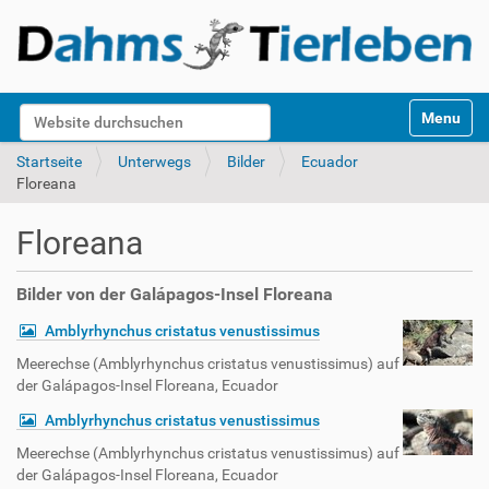
S
Website durchsuchen
Toggle na
e
k
Erweiterte Suche…
Startseite
Unterwegs
Bilder
Ecuador
t
Floreana
i
o
Floreana
n
e
n
Bilder von der Galápagos-Insel Floreana
Amblyrhynchus cristatus venustissimus
Meerechse (Amblyrhynchus cristatus venustissimus) auf
der Galápagos-Insel Floreana, Ecuador
Amblyrhynchus cristatus venustissimus
Meerechse (Amblyrhynchus cristatus venustissimus) auf
der Galápagos-Insel Floreana, Ecuador