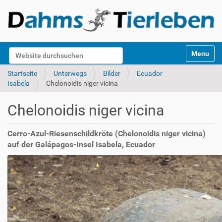
S
Website durchsuchen
Toggle na
e
k
Erweiterte Suche…
Startseite
Unterwegs
Bilder
Ecuador
t
Isabela
Chelonoidis niger vicina
i
o
Chelonoidis niger vicina
n
e
n
Cerro-Azul-Riesenschildkröte (Chelonoidis niger vicina)
auf der Galápagos-Insel Isabela, Ecuador