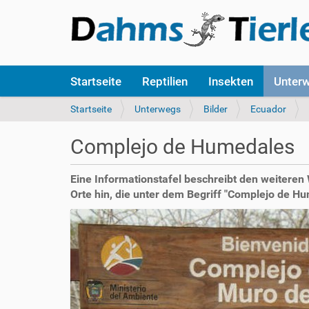
S
Startseite
Reptilien
Insekten
Unter
e
k
S
Startseite
Unterwegs
Bilder
Ecuador
t
i
i
e
Complejo de Humedales
o
s
n
i
e
n
Eine Informationstafel beschreibt den weiteren
n
d
Orte hin, die unter dem Begriff "Complejo de
h
i
e
r
: