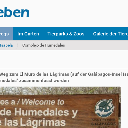
wegs
Im Garten
Tierparks & Zoos
Galerie der Tier
Isabela
Complejo de Humedales
 Weg zum El Muro de las Lágrimas (auf der Galápagos-Insel Isa
 Humedales" zusammenfasst werden