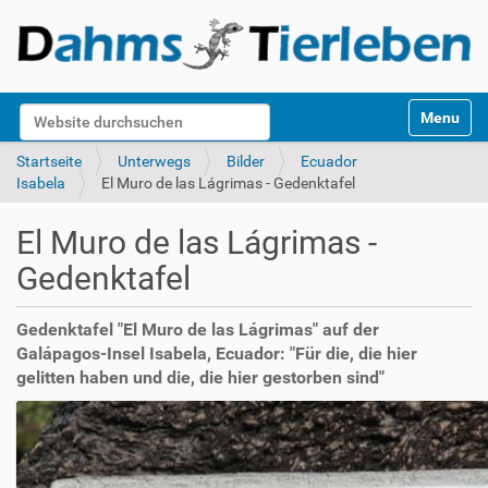
S
Website durchsuchen
Toggle na
e
k
Erweiterte Suche…
Startseite
Unterwegs
Bilder
Ecuador
t
Isabela
El Muro de las Lágrimas - Gedenktafel
i
o
El Muro de las Lágrimas -
n
e
Gedenktafel
n
Gedenktafel "El Muro de las Lágrimas" auf der
Galápagos-Insel Isabela, Ecuador: "Für die, die hier
gelitten haben und die, die hier gestorben sind"