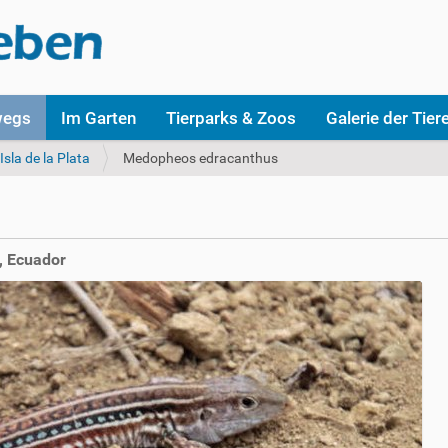
wegs
Im Garten
Tierparks & Zoos
Galerie der Tier
Isla de la Plata
Medopheos edracanthus
, Ecuador