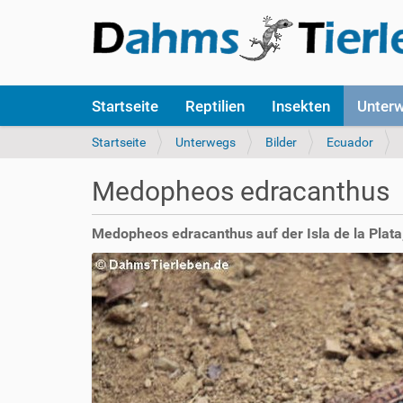
S
Startseite
Reptilien
Insekten
Unter
e
k
S
Startseite
Unterwegs
Bilder
Ecuador
t
i
i
e
Medopheos edracanthus
o
s
n
i
e
n
Medopheos edracanthus auf der Isla de la Plata
n
d
h
i
e
r
: