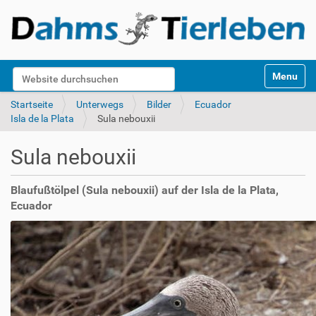
S
Website durchsuchen
Toggle na
e
k
Erweiterte Suche…
Startseite
Unterwegs
Bilder
Ecuador
t
Isla de la Plata
Sula nebouxii
i
o
Sula nebouxii
n
e
n
Blaufußtölpel (Sula nebouxii) auf der Isla de la Plata,
Ecuador