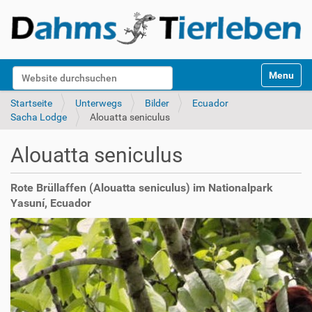
S
Website durchsuchen
Toggle na
e
k
Erweiterte Suche…
Startseite
Unterwegs
Bilder
Ecuador
t
Sacha Lodge
Alouatta seniculus
i
o
Alouatta seniculus
n
e
n
Rote Brüllaffen (Alouatta seniculus) im Nationalpark
Yasuní, Ecuador