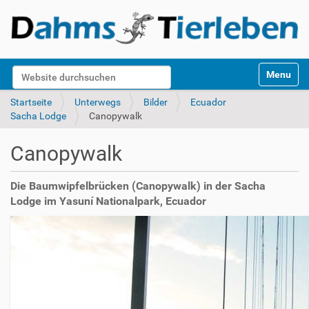
S
Website durchsuchen
Toggle na
e
k
Erweiterte Suche…
Startseite
Unterwegs
Bilder
Ecuador
t
Sacha Lodge
Canopywalk
i
o
Canopywalk
n
e
n
Die Baumwipfelbrücken (Canopywalk) in der Sacha
Lodge im Yasuní Nationalpark, Ecuador