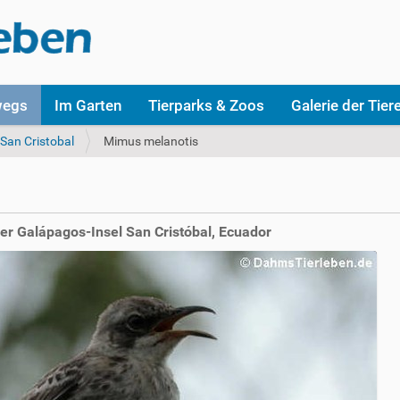
wegs
Im Garten
Tierparks & Zoos
Galerie der Tier
San Cristobal
Mimus melanotis
er Galápagos-Insel San Cristóbal, Ecuador