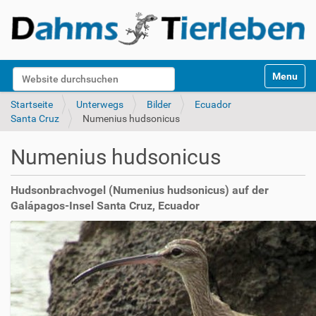
S
Website durchsuchen
Toggle na
e
k
Erweiterte Suche…
Startseite
Unterwegs
Bilder
Ecuador
t
Santa Cruz
Numenius hudsonicus
i
o
Numenius hudsonicus
n
e
n
Hudsonbrachvogel (Numenius hudsonicus) auf der
Galápagos-Insel Santa Cruz, Ecuador