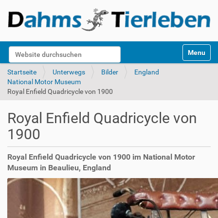
S
Website durchsuchen
Toggle na
e
k
Erweiterte Suche…
Startseite
Unterwegs
Bilder
England
t
National Motor Museum
i
Royal Enfield Quadricycle von 1900
o
n
Royal Enfield Quadricycle von
e
n
1900
Royal Enfield Quadricycle von 1900 im National Motor
Museum in Beaulieu, England