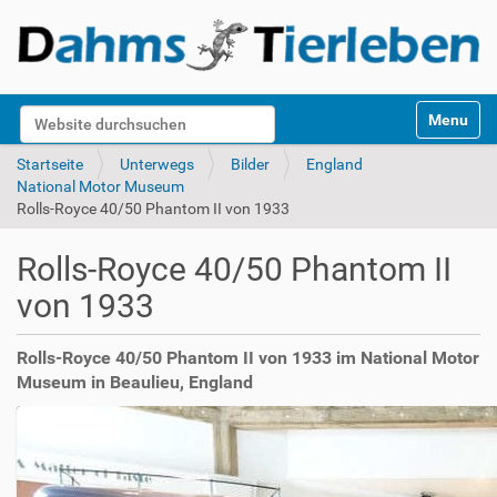
S
Website durchsuchen
Toggle na
e
k
Erweiterte Suche…
Startseite
Unterwegs
Bilder
England
t
National Motor Museum
i
Rolls-Royce 40/50 Phantom II von 1933
o
n
Rolls-Royce 40/50 Phantom II
e
n
von 1933
Rolls-Royce 40/50 Phantom II von 1933 im National Motor
Museum in Beaulieu, England