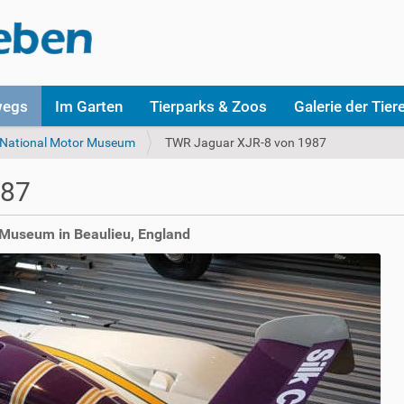
wegs
Im Garten
Tierparks & Zoos
Galerie der Tier
National Motor Museum
TWR Jaguar XJR-8 von 1987
987
Museum in Beaulieu, England