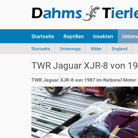
S
Startseite
Reptilien
Insekten
Unter
e
k
S
Startseite
Unterwegs
Bilder
England
t
i
i
e
TWR Jaguar XJR-8 von 1
o
s
n
i
e
n
TWR Jaguar XJR-8 von 1987 im National Motor 
n
d
h
i
e
r
: