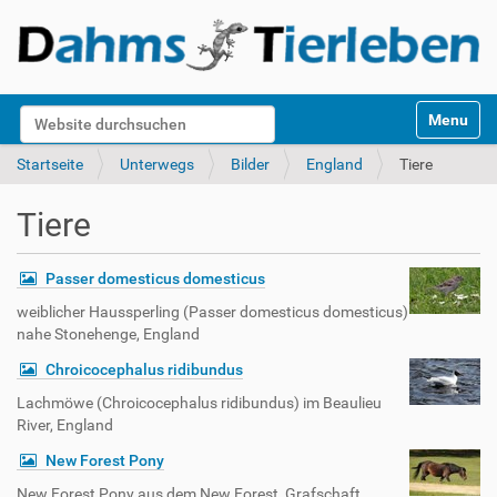
S
Website durchsuchen
Toggle na
e
k
Erweiterte Suche…
Startseite
Unterwegs
Bilder
England
Tiere
t
i
Tiere
o
n
e
Passer domesticus domesticus
n
weiblicher Haussperling (Passer domesticus domesticus)
nahe Stonehenge, England
Chroicocephalus ridibundus
Lachmöwe (Chroicocephalus ridibundus) im Beaulieu
River, England
New Forest Pony
New Forest Pony aus dem New Forest, Grafschaft