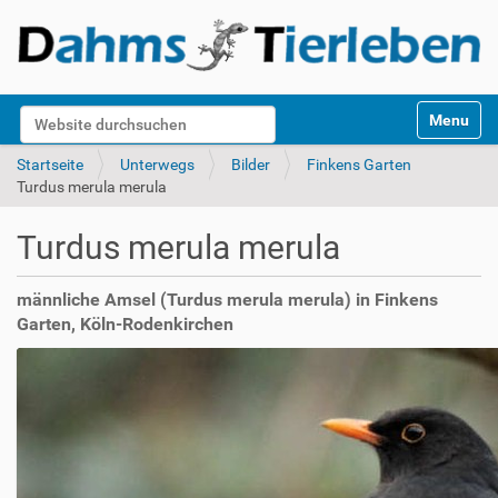
S
Website durchsuchen
Toggle na
e
k
Erweiterte Suche…
Startseite
Unterwegs
Bilder
Finkens Garten
t
Turdus merula merula
i
o
Turdus merula merula
n
e
n
männliche Amsel (Turdus merula merula) in Finkens
Garten, Köln-Rodenkirchen