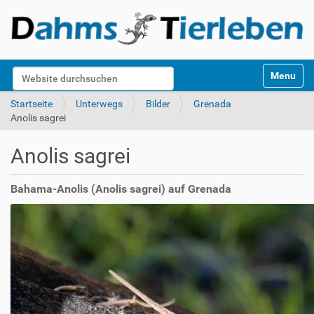
S
Website durchsuchen
Toggle na
e
k
Erweiterte Suche…
Startseite
Unterwegs
Bilder
Grenada
t
Anolis sagrei
i
o
Anolis sagrei
n
e
n
Bahama-Anolis (Anolis sagrei) auf Grenada