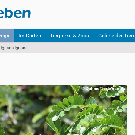
wegs
Im Garten
Tierparks & Zoos
Galerie der Tier
Iguana iguana