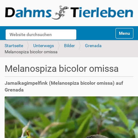
S
Website durchsuchen
Toggle na
e
k
Erweiterte Suche…
Startseite
Unterwegs
Bilder
Grenada
t
Melanospiza bicolor omissa
i
o
Melanospiza bicolor omissa
n
e
n
Jamaikagimpelfink (Melanospiza bicolor omissa) auf
Grenada