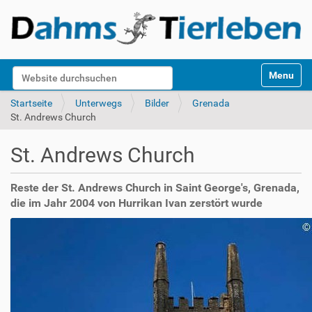
S
Website durchsuchen
Toggle na
e
k
Erweiterte Suche…
Startseite
Unterwegs
Bilder
Grenada
t
St. Andrews Church
i
o
St. Andrews Church
n
e
n
Reste der St. Andrews Church in Saint George's, Grenada,
die im Jahr 2004 von Hurrikan Ivan zerstört wurde