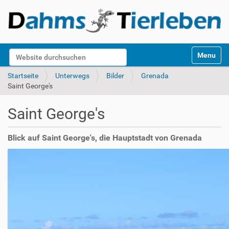
S
Website durchsuchen
Toggle na
e
k
Erweiterte Suche…
Startseite
Unterwegs
Bilder
Grenada
t
Saint George's
i
o
Saint George's
n
e
n
Blick auf Saint George's, die Hauptstadt von Grenada