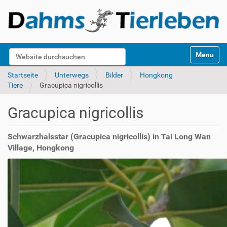
S
Website durchsuchen
Toggle na
e
k
Erweiterte Suche…
Startseite
Unterwegs
Bilder
Hongkong
t
Tiere
Gracupica nigricollis
i
o
Gracupica nigricollis
n
e
n
Schwarzhalsstar (Gracupica nigricollis) in Tai Long Wan
Village, Hongkong