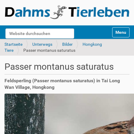
S
Website durchsuchen
Toggle na
e
k
Erweiterte Suche…
Startseite
Unterwegs
Bilder
Hongkong
t
Tiere
Passer montanus saturatus
i
o
Passer montanus saturatus
n
e
n
Feldsperling (Passer montanus saturatus) in Tai Long
Wan Village, Hongkong