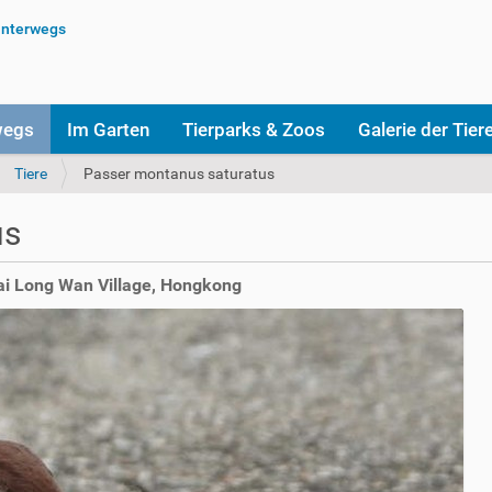
wegs
Im Garten
Tierparks & Zoos
Galerie der Tier
Tiere
Passer montanus saturatus
us
Tai Long Wan Village, Hongkong