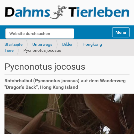
S
Website durchsuchen
Toggle na
e
k
Erweiterte Suche…
Startseite
Unterwegs
Bilder
Hongkong
t
Tiere
Pycnonotus jocosus
i
o
Pycnonotus jocosus
n
e
n
Rotohrbülbül (Pycnonotus jocosus) auf dem Wanderweg
"Dragon's Back", Hong Kong Island