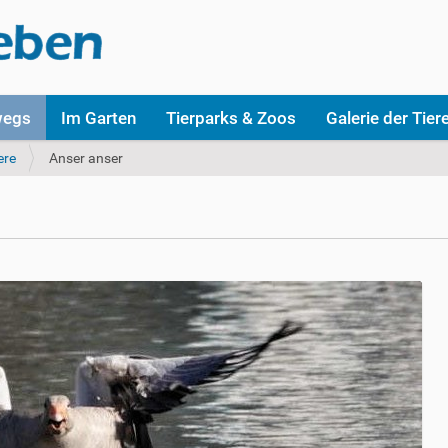
wegs
Im Garten
Tierparks & Zoos
Galerie der Tier
ere
Anser anser