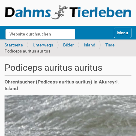
S
Website durchsuchen
Toggle na
e
k
Erweiterte Suche…
Startseite
Unterwegs
Bilder
Island
Tiere
t
Podiceps auritus auritus
i
o
Podiceps auritus auritus
n
e
n
Ohrentaucher (Podiceps auritus auritus) in Akureyri,
Island