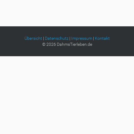
Übersicht
|
Datenschutz
|
Impressum
|
Kontakt
©
2026
DahmsTierleben.de