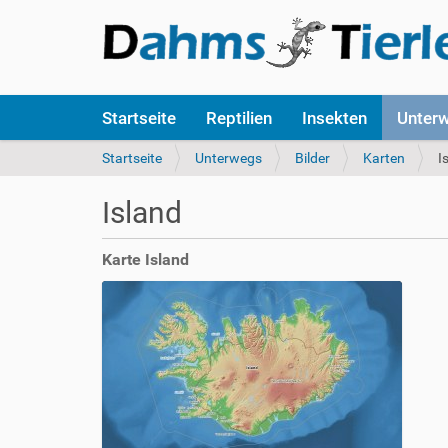
S
Startseite
Reptilien
Insekten
Unter
e
k
S
Startseite
Unterwegs
Bilder
Karten
I
t
i
i
e
Island
o
s
n
i
e
n
Karte Island
n
d
h
i
e
r
: