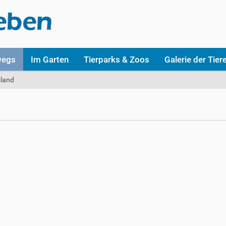
wegs
Im Garten
Tierparks & Zoos
Galerie der Tier
sland