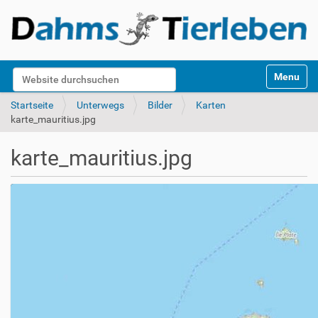
S
Website durchsuchen
Toggle na
e
k
Erweiterte Suche…
Startseite
Unterwegs
Bilder
Karten
t
karte_mauritius.jpg
i
o
karte_mauritius.jpg
n
e
n