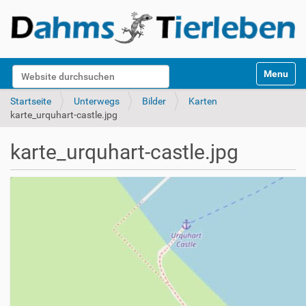
S
Website durchsuchen
Toggle na
e
k
Erweiterte Suche…
Startseite
Unterwegs
Bilder
Karten
t
karte_urquhart-castle.jpg
i
o
karte_urquhart-castle.jpg
n
e
n