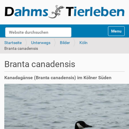
S
Website durchsuchen
Toggle na
e
k
Erweiterte Suche…
Startseite
Unterwegs
Bilder
Köln
t
Branta canadensis
i
o
Branta canadensis
n
e
n
Kanadagänse (Branta canadensis) im Kölner Süden