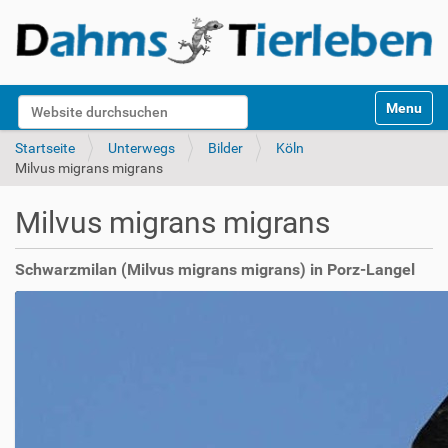
S
Website durchsuchen
Toggle na
e
k
Erweiterte Suche…
Startseite
Unterwegs
Bilder
Köln
t
Milvus migrans migrans
i
o
Milvus migrans migrans
n
e
n
Schwarzmilan (Milvus migrans migrans) in Porz-Langel