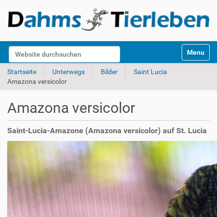
S
Website durchsuchen
Toggle na
e
k
Erweiterte Suche…
Startseite
Unterwegs
Bilder
Saint Lucia
t
Amazona versicolor
i
o
Amazona versicolor
n
e
n
Saint-Lucia-Amazone (Amazona versicolor) auf St. Lucia