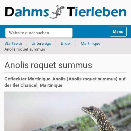
S
Website durchsuchen
Toggle na
e
k
Erweiterte Suche…
Startseite
Unterwegs
Bilder
Martinique
t
Anolis roquet summus
i
o
Anolis roquet summus
n
e
n
Gefleckter Martinique-Anolis (Anolis roquet summus) auf
der Îlet Chancel, Martinique