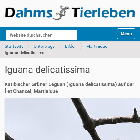
S
Website durchsuchen
Toggle na
e
k
Erweiterte Suche…
Startseite
Unterwegs
Bilder
Martinique
t
Iguana delicatissima
i
o
Iguana delicatissima
n
e
n
Karibischer Grüner Leguan (Iguana delicatissima) auf der
Îlet Chancel, Martinique