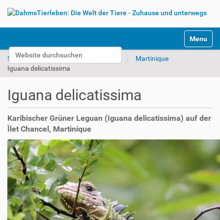
S
Toggle na
e
Website durchsuchen
k
Startseite
Unterwegs
Bilder
Martinique
t
Erweiterte Suche…
Iguana delicatissima
i
o
Iguana delicatissima
n
e
n
Karibischer Grüner Leguan (Iguana delicatissima) auf der
Îlet Chancel, Martinique