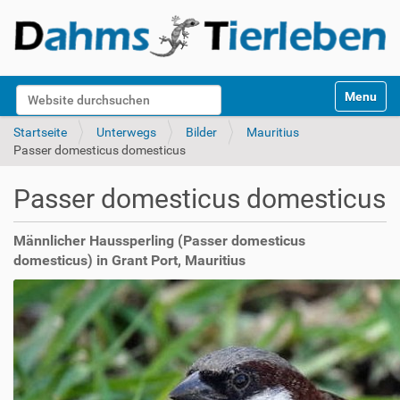
S
Website durchsuchen
Toggle na
e
k
Erweiterte Suche…
Startseite
Unterwegs
Bilder
Mauritius
t
Passer domesticus domesticus
i
o
Passer domesticus domesticus
n
e
n
Männlicher Haussperling (Passer domesticus
domesticus) in Grant Port, Mauritius