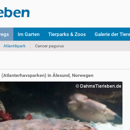
wegs
Im Garten
Tierparks & Zoos
Galerie der Tier
Atlantikpark
Cancer pagurus
 (Atlanterhavsparken) in Ålesund, Norwegen