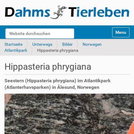
S
Website durchsuchen
Toggle na
e
k
Erweiterte Suche…
Startseite
Unterwegs
Bilder
Norwegen
t
Atlantikpark
Hippasteria phrygiana
i
o
Hippasteria phrygiana
n
e
n
Seestern (Hippasteria phrygiana) im Atlantikpark
(Atlanterhavsparken) in Ålesund, Norwegen