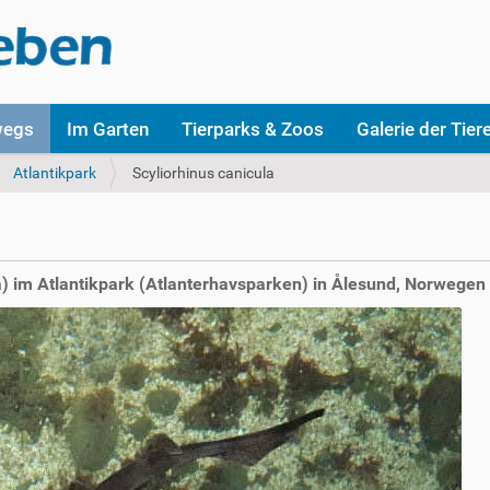
wegs
Im Garten
Tierparks & Zoos
Galerie der Tier
Atlantikpark
Scyliorhinus canicula
la) im Atlantikpark (Atlanterhavsparken) in Ålesund, Norwegen