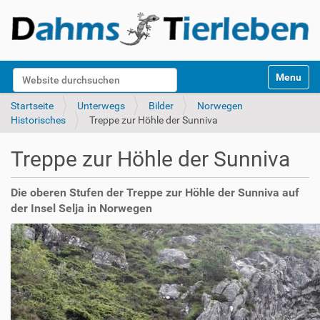
S
Website durchsuchen
Toggle na
e
k
Erweiterte Suche…
Startseite
Unterwegs
Bilder
Norwegen
t
Historisches
Treppe zur Höhle der Sunniva
i
o
Treppe zur Höhle der Sunniva
n
e
n
Die oberen Stufen der Treppe zur Höhle der Sunniva auf
der Insel Selja in Norwegen