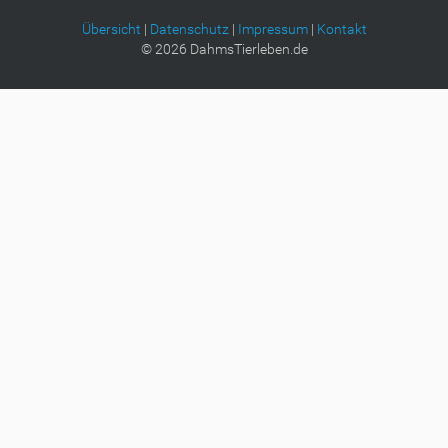
B
i
Übersicht
|
Datenschutz
|
Impressum
|
Kontakt
l
©
2026
DahmsTierleben.de
d
i
n
v
o
l
l
e
r
G
r
ö
ß
e
…