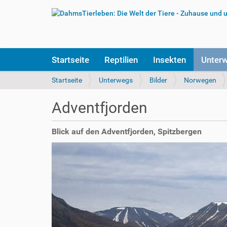
S
Startseite
Reptilien
Insekten
Unter
e
k
S
Startseite
Unterwegs
Bilder
Norwegen
t
i
i
e
Adventfjorden
o
s
n
i
e
n
Blick auf den Adventfjorden, Spitzbergen
n
d
h
i
e
r
: