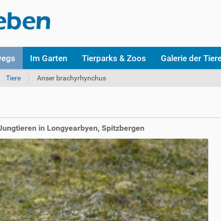
wegs
Im Garten
Tierparks & Zoos
Galerie der Tier
Tiere
Anser brachyrhynchus
Jungtieren in Longyearbyen, Spitzbergen