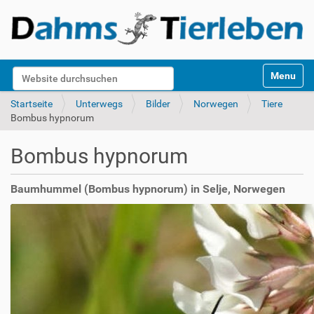
S
Website durchsuchen
Toggle na
e
k
Erweiterte Suche…
Startseite
Unterwegs
Bilder
Norwegen
Tiere
t
Bombus hypnorum
i
o
Bombus hypnorum
n
e
n
Baumhummel (Bombus hypnorum) in Selje, Norwegen