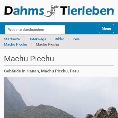
S
Website durchsuchen
Toggle na
e
k
Erweiterte Suche…
Startseite
Unterwegs
Bilder
Peru
t
Machu Picchu
Machu Picchu
i
o
Machu Picchu
n
e
n
Gebäude in Hanan, Machu Picchu, Peru