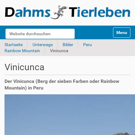
S
Website durchsuchen
Toggle na
e
k
Erweiterte Suche…
Startseite
Unterwegs
Bilder
Peru
t
Rainbow Mountain
Vinicunca
i
o
Vinicunca
n
e
n
Der Vinicunca (Berg der sieben Farben oder Rainbow
Mountain) in Peru