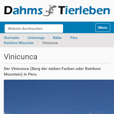
S
Website durchsuchen
Toggle na
e
k
Erweiterte Suche…
Startseite
Unterwegs
Bilder
Peru
t
Rainbow Mountain
Vinicunca
i
o
Vinicunca
n
e
n
Der Vinicunca (Berg der sieben Farben oder Rainbow
Mountain) in Peru