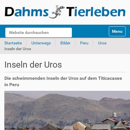
S
Website durchsuchen
Toggle na
e
k
Erweiterte Suche…
Startseite
Unterwegs
Bilder
Peru
Uros
t
Inseln der Uros
i
o
Inseln der Uros
n
e
n
Die schwimmenden Inseln der Uros auf dem Titicacasee
in Peru